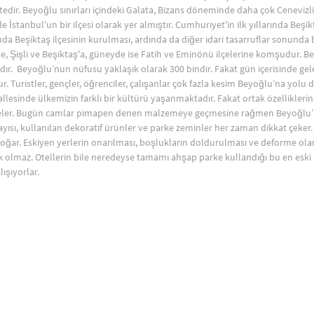
edir. Beyoğlu sınırları içindeki Galata, Bizans döneminde daha çok Cenevizlil
de İstanbul'un bir ilçesi olarak yer almıştır. Cumhuriyet'in ilk yıllarında Beşi
ında Beşiktaş ilçesinin kurulması, ardında da diğer idari tasarruflar sonund
e, Şişli ve Beşiktaş'a, güneyde ise Fatih ve Eminönü ilçelerine komşudur.
ır. Beyoğlu’nun nüfusu yaklaşık olarak 300 bindir. Fakat gün içerisinde gel
r. Turistler, gençler, öğrenciler, çalışanlar çok fazla kesim Beyoğlu’na yo
llesinde ülkemizin farklı bir kültürü yaşanmaktadır. Fakat ortak özellikler
er. Bugün camlar pimapen denen malzemeye geçmesine rağmen Beyoğlu’n
sayısı, kullanılan dekoratif ürünler ve parke zeminler her zaman dikkat çek
doğar. Eskiyen yerlerin onarılması, boşlukların doldurulması ve deforme ola
ik olmaz. Otellerin bile neredeyse tamamı ahşap parke kullandığı bu en eski
ışıyorlar.