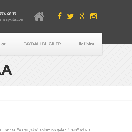
774 46 17
ahsapcila.com
lar
FAYDALI BİLGİLER
İletişim
LA
r. Tarihte, "Karşı yaka" anlamına gelen "Pera" adıyla