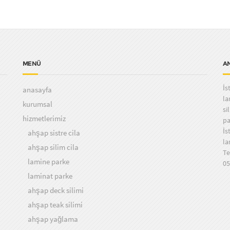
MENÜ
A
İs
anasayfa
la
kurumsal
si
hizmetlerimiz
pa
İs
ahşap sistre cila
la
ahşap silim cila
Te
lamine parke
05
laminat parke
ahşap deck silimi
ahşap teak silimi
ahşap yağlama