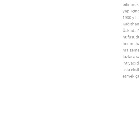
bilinmekt
yapı için
1930 yıl
Kağıthan
Üsküdar'd
nüfusudu
her maha
malzemel
fazlaca 
ihtiyacı 
asla eks
etmek çal