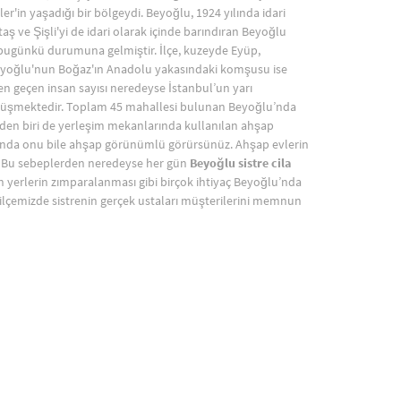
er'in yaşadığı bir bölgeydi. Beyoğlu, 1924 yılında idari
ktaş ve Şişli'yi de idari olarak içinde barındıran Beyoğlu
a bugünkü durumuna gelmiştir. İlçe, kuzeyde Eyüp,
 Beyoğlu'nun Boğaz'ın Anadolu yakasındaki komşusu ise
en geçen insan sayısı neredeyse İstanbul’un yarı
lu düşmektedir. Toplam 45 mahallesi bulunan Beyoğlu’nda
inden biri de yerleşim mekanlarında kullanılan ahşap
da onu bile ahşap görünümlü görürsünüz. Ahşap evlerin
er. Bu sebeplerden neredeyse her gün
Beyoğlu sistre cila
n yerlerin zımparalanması gibi birçok ihtiyaç Beyoğlu’nda
 ilçemizde sistrenin gerçek ustaları müşterilerini memnun