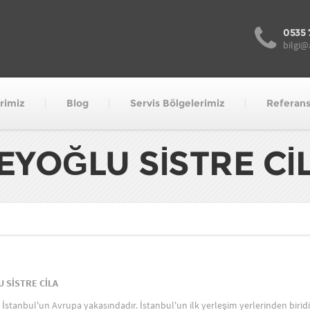
0535 
bilgi@
rimiz
Blog
Servis Bölgelerimiz
Referans
EYOĞLU SİSTRE Cİ
 SİSTRE CİLA
İstanbul'un Avrupa yakasındadır. İstanbul'un ilk yerleşim yerlerinden biridi